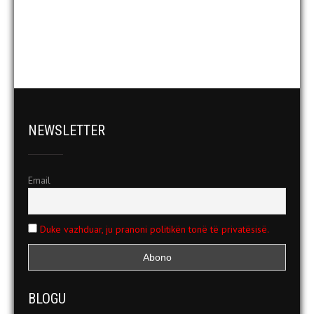
NEWSLETTER
Email
Duke vazhduar, ju pranoni politikën tonë të privatësisë.
BLOGU