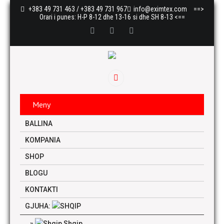
+383 49 731 463 / +383 49 731 967
info@eximtex.com
==>
Orari i punes: H-P 8-12 dhe 13-16 si dhe SH 8-13 <==
Meny
BALLINA
KOMPANIA
SHOP
BLOGU
KONTAKTI
GJUHA:
Shqip