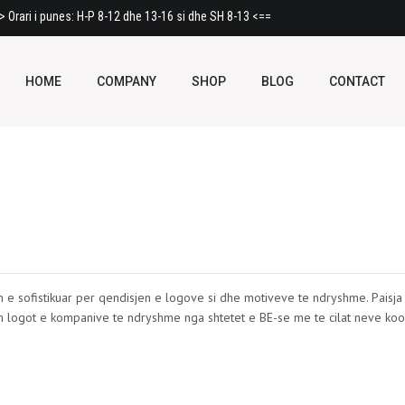
 Orari i punes: H-P 8-12 dhe 13-16 si dhe SH 8-13 <==
HOME
COMPANY
SHOP
BLOG
CONTACT
 e sofistikuar per qendisjen e logove si dhe motiveve te ndryshme. Paisj
m logot e kompanive te ndryshme nga shtetet e BE-se me te cilat neve koo