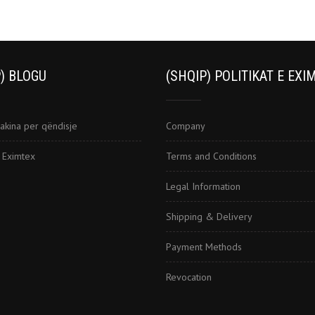
) BLOGU
(SHQIP) POLITIKAT E EXI
akina per qëndisje
Company
i Eximtex
Terms and Conditions
Legal Information
Shipping & Delivery
Payment Methods
Revocation