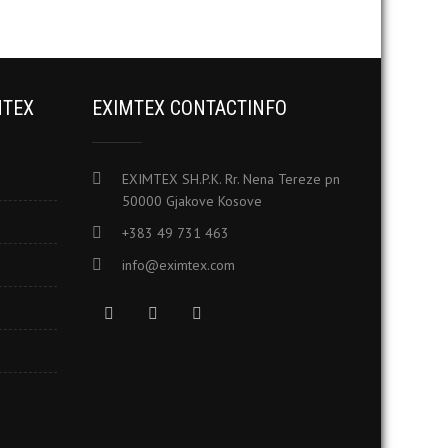
MTEX
EXIMTEX CONTACTINFO
EXIMTEX SH.P.K. Rr. Nena Tereze pn
50000 Gjakove Kosove
+383 49 731 463
info@eximtex.com