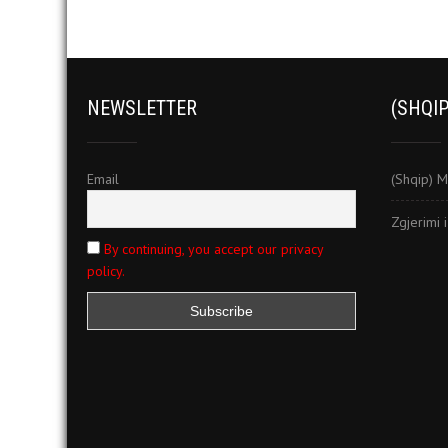
NEWSLETTER
(SHQIP
Email
(Shqip) M
Zgjerimi 
By continuing, you accept our privacy
policy.