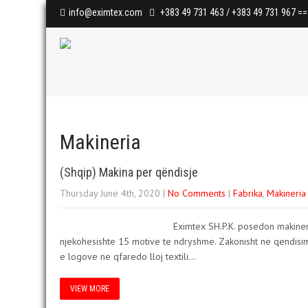
info@eximtex.com
+383 49 731 463 / +383 49 731 967
==>
Makineria
(Shqip) Makina per qëndisje
Thursday June 4th, 2020
|
No Comments
|
Fabrika
,
Makineria
Eximtex SH.P.K. posedon makinen
njekohesishte 15 motive te ndryshme. Zakonisht ne qendisi
e logove ne qfaredo lloj textili…
VIEW MORE