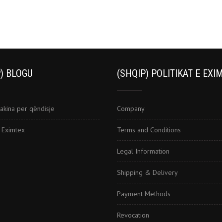
) BLOGU
(SHQIP) POLITIKAT E EXI
akina per qëndisje
Company
i Eximtex
Terms and Conditions
Legal Information
Shipping & Delivery
Payment Methods
Revocation