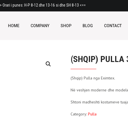
 Orari i punes: H-P 8-12 dhe 13-16 si dhe SH 8-13 <==
HOME
COMPANY
SHOP
BLOG
CONTACT
(SHQIP) PULLA 
(Shqip) Pulla nga Eximtex.
Në veshjen moderne dhe modelin 
Shtoni madheshti kostumeve tuaja
Category:
Pulla