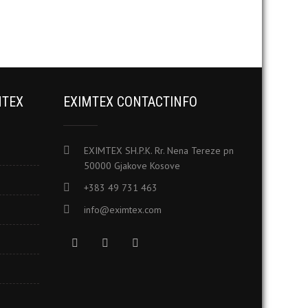
MTEX
EXIMTEX CONTACTINFO
EXIMTEX SH.P.K. Rr. Nena Tereze pn
50000 Gjakove Kosove
+383 49 731 463
info@eximtex.com