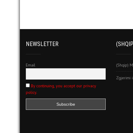
NEWSLETTER
(SHQIP
Email
(Shqip) M
Zgjerimi 
By continuing, you accept our privacy
policy.