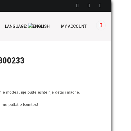
LANGUAGE:
MY ACCOUNT
300233
e modës , nje pulle eshte një detaj i madhë.
 me pullat e Eximtex!