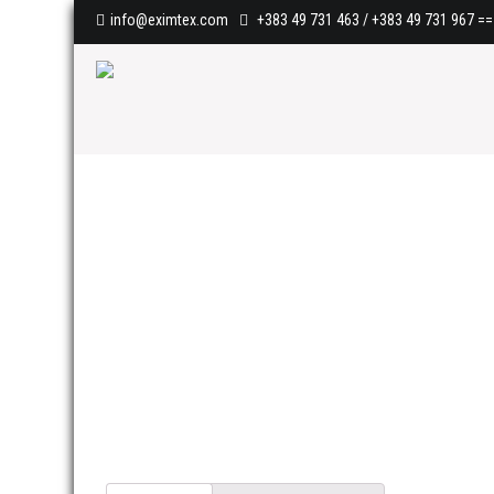
info@eximtex.com
+383 49 731 463 / +383 49 731 967
==>