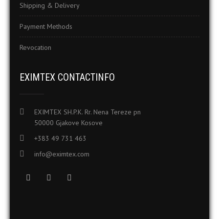
Shipping & Delivery
Payment Methods
Revocation
EXIMTEX CONTACTINFO
EXIMTEX SH.P.K. Rr. Nena Tereze pn
50000 Gjakove Kosove
+383 49 731 463
info@eximtex.com