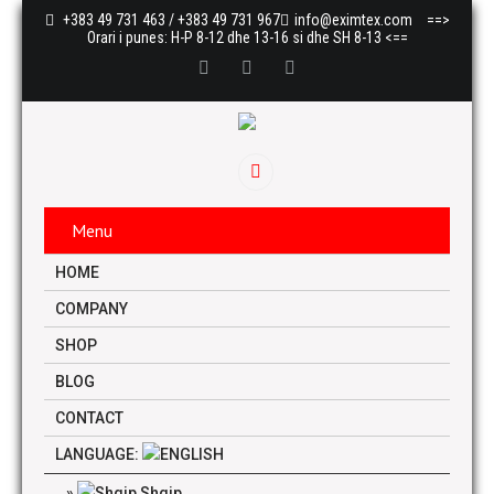
+383 49 731 463 / +383 49 731 967
info@eximtex.com
==>
Orari i punes: H-P 8-12 dhe 13-16 si dhe SH 8-13 <==
Menu
HOME
COMPANY
SHOP
BLOG
CONTACT
LANGUAGE:
Shqip