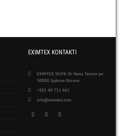
EXIMTEX KONTAKTI
EXIMTEX SH.P.K. Rr. Nena Tereze pn
50000 Gjakove Kosove
+383 49 731 463
info@eximtex.com