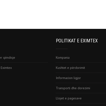
POLITIKAT E EXIMTEX
er qëndisje
Kompania
i Eximtex
Kushtet e përdorimit
Informacion ligjor
Transporti dhe dorezimi
Llojet e pagesave