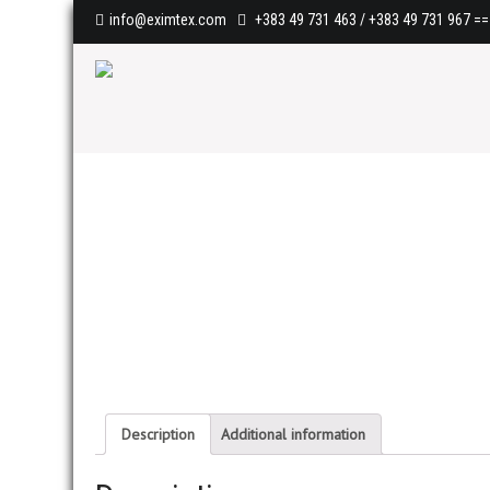
info@eximtex.com
+383 49 731 463 / +383 49 731 967
==>
Description
Additional information