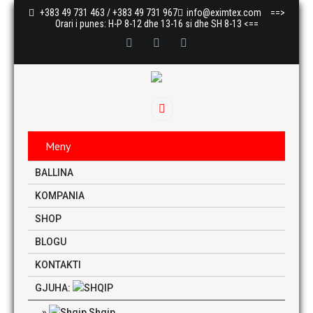
+383 49 731 463 / +383 49 731 967
info@eximtex.com
==>
Orari i punes: H-P 8-12 dhe 13-16 si dhe SH 8-13 <==
Meny
BALLINA
KOMPANIA
SHOP
BLOGU
KONTAKTI
GJUHA:
Shqip