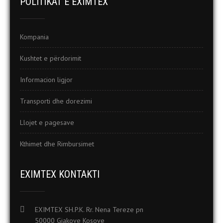
POLITIKAT E EXIMTEX
Kompania
Kushtet e përdorimit
Informacion ligjor
Transporti dhe dorezimi
Llojet e pagesave
Kthimet dhe Rimbursimet
EXIMTEX KONTAKTI
EXIMTEX SH.P.K. Rr. Nena Tereze pn
50000 Gjakove Kosove